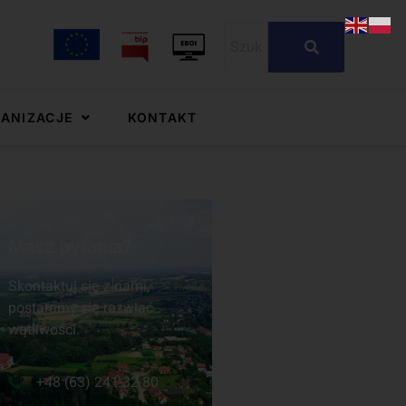
GANIZACJE
KONTAKT
Masz pytania?
Skontaktuj się z nami,
postaramy się rozwiać
wątliwości.
+48 (63) 241-32-80