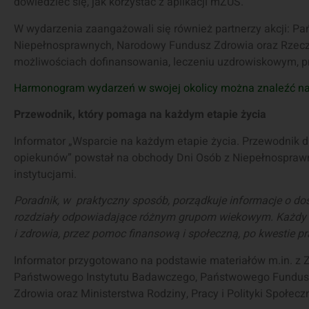
dowiedzieć się, jak korzystać z aplikacji mZUS.
W wydarzenia zaangażowali się również partnerzy akcji: P
Niepełnosprawnych, Narodowy Fundusz Zdrowia oraz Rzeczni
możliwościach dofinansowania, leczeniu uzdrowiskowym, pr
Harmonogram wydarzeń w swojej okolicy można znaleźć na 
Przewodnik, który pomaga na każdym etapie życia
Informator „Wsparcie na każdym etapie życia. Przewodnik dl
opiekunów” powstał na obchody Dni Osób z Niepełnospraw
instytucjami.
Poradnik, w praktyczny sposób, porządkuje informacje o d
rozdziały odpowiadające różnym grupom wiekowym. Każdy z 
i zdrowia, przez pomoc finansową i społeczną, po kwestie p
Informator przygotowano na podstawie materiałów m.in. z Z
Państwowego Instytutu Badawczego, Państwowego Fundus
Zdrowia oraz Ministerstwa Rodziny, Pracy i Polityki Społeczn