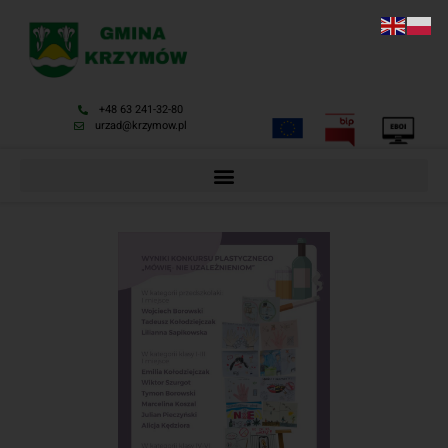
+48 63 241-32-80
urzad@krzymow.pl