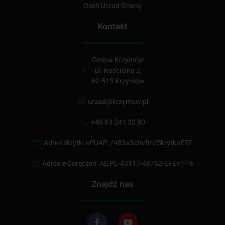
Oceń Urząd Gminy
Kontakt
Gmina Krzymów
ul. Kościelna 2,
62-513 Krzymów
urzad@krzymow.pl
+48 63 241 32 80
Adres skrytki ePUAP: /483a3ctwfm/SkrytkaESP
Adres e-Doręczeń: AE:PL-43117-48762-EFEVT-16
Znajdź nas