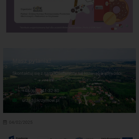
Masz pytania?
Skontaktuj się z nami, postaramy się rozwiać wątliwości.
+48 (63) 241-32-80
urzad@krzymow.pl
04/02/2025