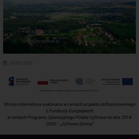
Masz pytania?
Skontaktuj się z nami, postaramy się rozwiać wątliwości.
+48 (63) 241-32-80
urzad@krzymow.pl
10/07/2023
Strona internetowa wykonana w ramach projektu dofinansowanego
z Funduszy Europejskich
w ramach Programu Operacyjnego Polska Cyfrowa na lata 2014-
2020 – „Cyfrowa Gmina”