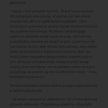
pomysłem.
– Każdy z tych porodów był inny. To jest trzecie dziecko.
Wcześniej były inne emocje. W szpitalu był taki strach,
niepewność, jak to w ogóle będzie wyglądało. Teraz
bardziej już opanowanie, spokój i myślę, że poród domowy
ma zupełnie inne emocje. Na pewno bardziej spaja
rodzinnie: jesteśmy wtedy razem ze sobą, nikt nam nie
przeszkadza, możemy się skupić na tym, co jest teraz dla
nas ważne: na tym, żeby dziecko było zdrowe, żeby mama
czuła się komfortowo, bezpiecznie, kochana. Były też
dzieci, które niezupełnie bezpośrednio uczestniczyły w
tym, ale tuż po porodzie miały okazję przytulić swoją
siostrę, przytulić mamę i nie musieliśmy czekać na wypis
ze szpitala, na powrót, na te wszystkie inne rzeczy
– mówi
Dominik Krzyżanowicz.
Starsze rodzeństwo bardzo dobrze przyjęło pojawienie się
w domu małej Rozalii.
– Są bardzo opiekuńczy, empatyczni i na zmianę śpiewają
piosenki, kołysanki. Przytulają ją, głaszczą. Alicja była