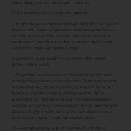
córkę, Alicję i czteroletniego syna, Ludwika.
Poród domowy był ich świadomą decyzją.
– To była bardzo świadoma decyzja. Wpłynęła na nią chęć
bycia razem z rodziną i porodu w domowej atmosferze, w
spokoju, bez pośpiechu, bez różnego rodzaju procedur
medycznych i przede wszystkim w naszym najbliższym
otoczeniu
– mówi Agnieszka Łuczak.
Oczywiście nie oznaczało to, że poród odbył się bez
profesjonalnej asysty.
– Przyjechały do nas położne, które objęły opiekę nade
mną, będącą jeszcze ciężarną kobietą. Panie były już pod
telefonem długo, długo wcześniej, ze względu na to, że
nigdy nie wiadomo, kiedy poród się zacznie. Tak że
przyjechały do nas tego dnia z zachowaniem wszelkich
niezbędnych pomocy. Towarzyszyły nam od szesnastej do
godziny drugiej w nocy, tak że przez cały okres trwania
porodu były z nami
– mówi Agnieszka Łuczak.
Również tata uważa, że poród domowy był dobrym