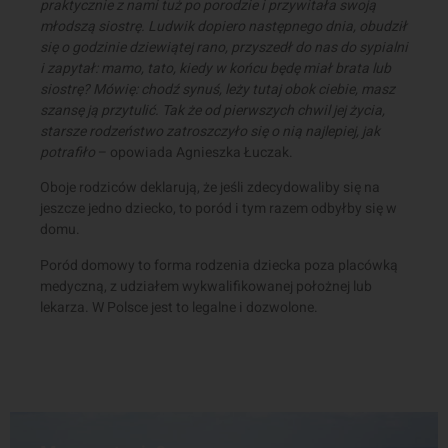
praktycznie z nami tuż po porodzie i przywitała swoją
młodszą siostrę. Ludwik dopiero następnego dnia, obudził
się o godzinie dziewiątej rano, przyszedł do nas do sypialni
i zapytał: mamo, tato, kiedy w końcu będę miał brata lub
siostrę? Mówię: chodź synuś, leży tutaj obok ciebie, masz
szansę ją przytulić. Tak że od pierwszych chwil jej życia,
starsze rodzeństwo zatroszczyło się o nią najlepiej, jak
potrafiło
– opowiada Agnieszka Łuczak.
Oboje rodziców deklarują, że jeśli zdecydowaliby się na
jeszcze jedno dziecko, to poród i tym razem odbyłby się w
domu.
Poród domowy to forma rodzenia dziecka poza placówką
medyczną, z udziałem wykwalifikowanej położnej lub
lekarza. W Polsce jest to legalne i dozwolone.