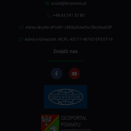
urzad@krzymow.pl
+48 63 241 32 80
Adres skrytki ePUAP: /483a3ctwfm/SkrytkaESP
Adres e-Doręczeń: AE:PL-43117-48762-EFEVT-16
Znajdź nas