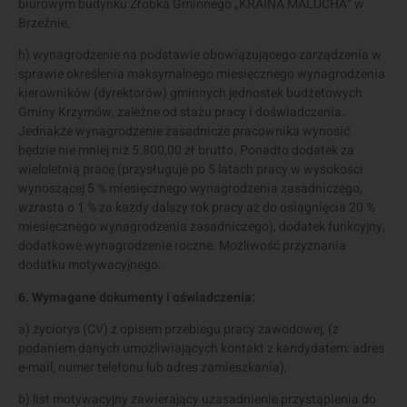
biurowym budynku Żłobka Gminnego „KRAINA MALUCHA” w
Brzeźnie,
h) wynagrodzenie na podstawie obowiązującego zarządzenia w
sprawie określenia maksymalnego miesięcznego wynagrodzenia
kierowników (dyrektorów) gminnych jednostek budżetowych
Gminy Krzymów, zależne od stażu pracy i doświadczenia.
Jednakże wynagrodzenie zasadnicze pracownika wynosić
będzie nie mniej niż 5.800,00 zł brutto. Ponadto dodatek za
wieloletnią pracę (przysługuje po 5 latach pracy w wysokości
wynoszącej 5 % miesięcznego wynagrodzenia zasadniczego,
wzrasta o 1 % za każdy dalszy rok pracy aż do osiągnięcia 20 %
miesięcznego wynagrodzenia zasadniczego), dodatek funkcyjny,
dodatkowe wynagrodzenie roczne. Możliwość przyznania
dodatku motywacyjnego.
6. Wymagane dokumenty i oświadczenia:
a) życiorys (CV) z opisem przebiegu pracy zawodowej, (z
podaniem danych umożliwiających kontakt z kandydatem: adres
e-mail, numer telefonu lub adres zamieszkania),
b) list motywacyjny zawierający uzasadnienie przystąpienia do