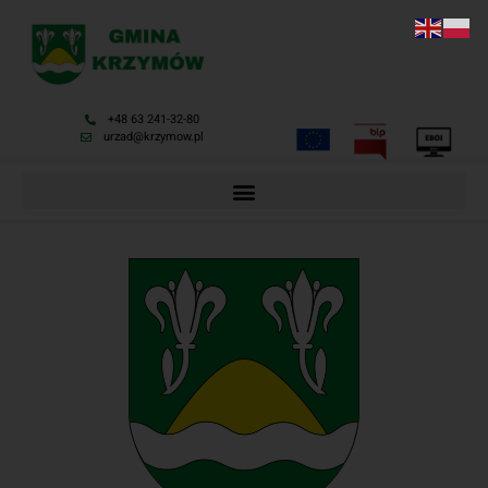
+48 63 241-32-80
urzad@krzymow.pl