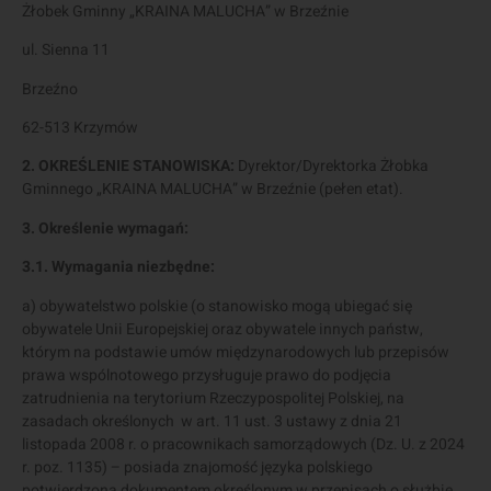
Żłobek Gminny „KRAINA MALUCHA” w Brzeźnie
ul. Sienna 11
Brzeźno
62-513 Krzymów
2. OKREŚLENIE STANOWISKA:
Dyrektor/Dyrektorka Żłobka
Gminnego „KRAINA MALUCHA” w Brzeźnie (pełen etat).
3. Określenie wymagań:
3.1. Wymagania niezbędne:
a) obywatelstwo polskie (o stanowisko mogą ubiegać się
obywatele Unii Europejskiej oraz obywatele innych państw,
którym na podstawie umów międzynarodowych lub przepisów
prawa wspólnotowego przysługuje prawo do podjęcia
zatrudnienia na terytorium Rzeczypospolitej Polskiej, na
zasadach określonych w art. 11 ust. 3 ustawy z dnia 21
listopada 2008 r. o pracownikach samorządowych (Dz. U. z 2024
r. poz. 1135) – posiada znajomość języka polskiego
potwierdzoną dokumentem określonym w przepisach o służbie