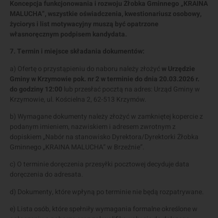
Koncepcja funkcjonowania i rozwoju Żłobka Gminnego „KRAINA
MALUCHA”, wszystkie oświadczenia, kwestionariusz osobowy,
życiorys i list motywacyjny muszą być opatrzone
własnoręcznym podpisem kandydata.
7. Termin i miejsce składania dokumentów:
a) Ofertę o przystąpieniu do naboru należy złożyć
w Urzędzie
Gminy w Krzymowie pok. nr 2 w terminie do dnia 20.03.2026 r.
do godziny 12:00
lub przesłać pocztą na adres: Urząd Gminy w
Krzymowie, ul. Kościelna 2, 62-513 Krzymów.
b) Wymagane dokumenty należy złożyć w zamkniętej kopercie z
podanym imieniem, nazwiskiem i adresem zwrotnym z
dopiskiem „Nabór na stanowisko Dyrektora/Dyrektorki Żłobka
Gminnego „KRAINA MALUCHA” w Brzeźnie”.
c) O terminie doręczenia przesyłki pocztowej decyduje data
doręczenia do adresata.
d) Dokumenty, które wpłyną po terminie nie będą rozpatrywane.
e) Lista osób, które spełniły wymagania formalne określone w