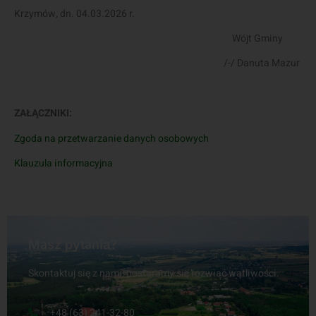
Krzymów, dn. 04.03.2026 r.
Wójt Gminy
/-/ Danuta Mazur
ZAŁĄCZNIKI:
Zgoda na przetwarzanie danych osobowych
Klauzula informacyjna
Masz pytania?
Skontaktuj się z nami, postaramy się rozwiać wątliwości.
+48 (63) 241-32-80