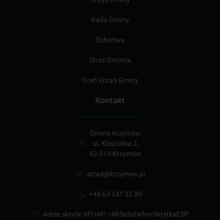
Rada Gminy
Sołectwa
Straż Gminna
Oceń Urząd Gminy
Kontakt
Gmina Krzymów
ul. Kościelna 2,
62-513 Krzymów
urzad@krzymow.pl
+48 63 241 32 80
Adres skrytki ePUAP: /483a3ctwfm/SkrytkaESP